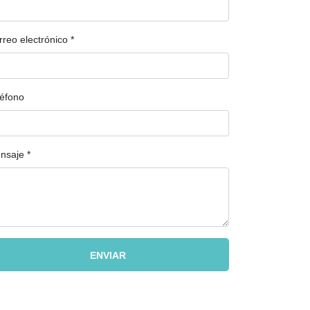
rreo electrónico
*
léfono
nsaje
*