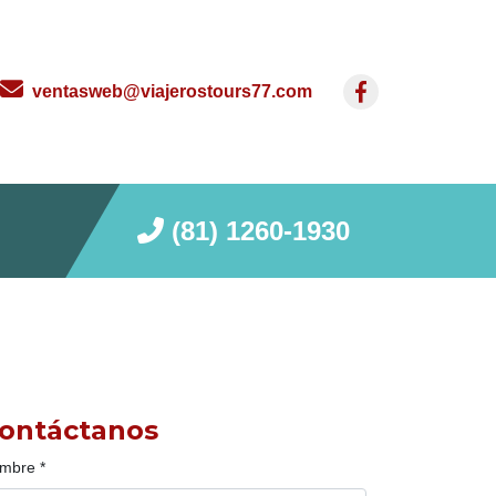
ventasweb@viajerostours77.com
(81) 1260-1930
ontáctanos
mbre
*