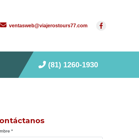
ventasweb@viajerostours77.com
(81) 1260-1930
ontáctanos
mbre
*