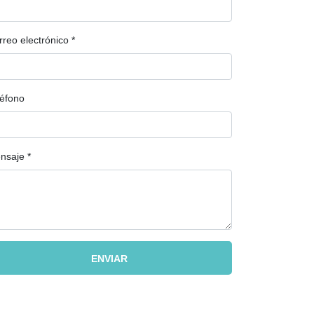
rreo electrónico
*
léfono
nsaje
*