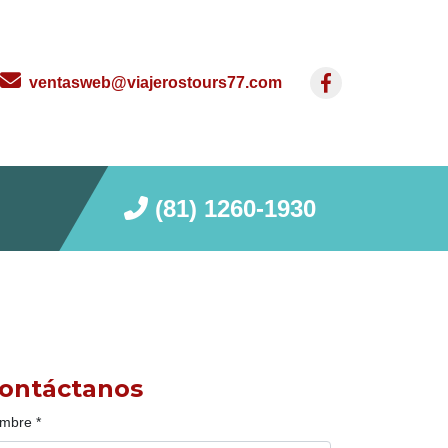
ventasweb@viajerostours77.com
(81) 1260-1930
ontáctanos
mbre
*