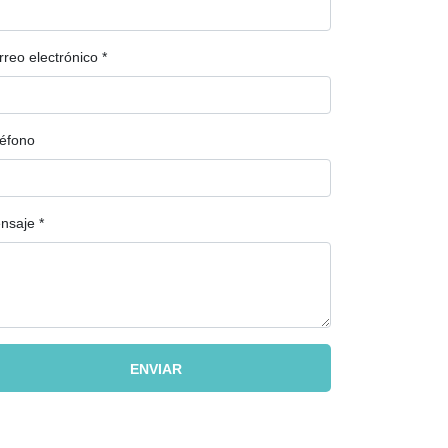
rreo electrónico
*
léfono
nsaje
*